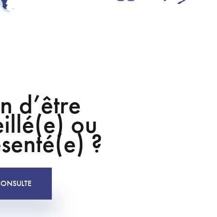
n d’être
illé(e) ou
senté(e) ?
CONSULTE