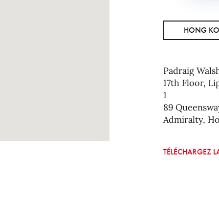
HONG K
Padraig Wals
17th Floor, L
1
89 Queenswa
Admiralty, H
TÉLÉCHARGEZ LA